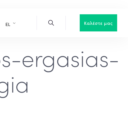
Καλέστε μας
EL
os-ergasias-
gia