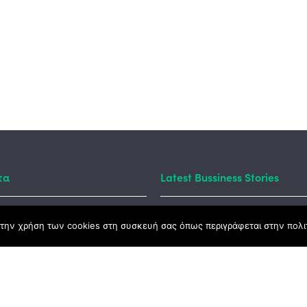
τα
Latest Bussiness Stories
την χρήση των cookies στη συσκευή σας όπως περιγράφεται στην πολιτ
ς Νόμος
καμψης
Αγροτικής Ανάπτυξης