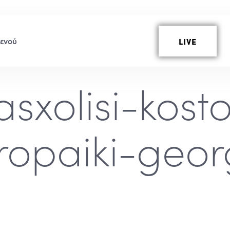
LIVE
asxolisi-kost
ropaiki-geor