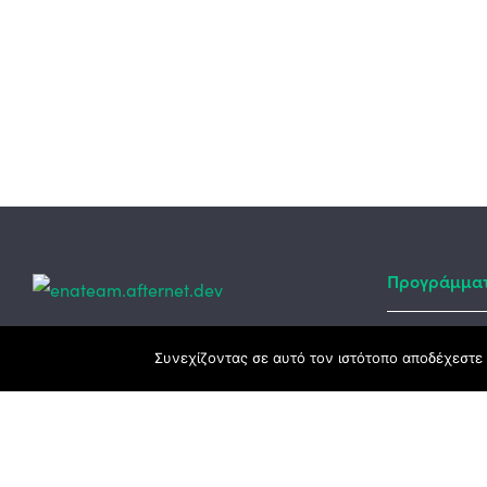
Προγράμμα
Κεντρικά γραφεία
Συνεχίζοντας σε αυτό τον ιστότοπο αποδέχεστε 
Αναπτυξιακό
ΕΣΠΑ
3ο χλμ. Ε.Ο. Ξάνθης – Καβάλας, 671 00
Ταμείο Ανά
Ξάνθη
Πρόγραμμα 
25410 83370