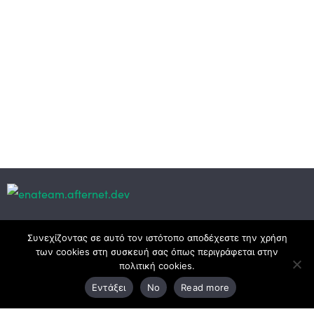
Κεντρικά γραφεία
Συνεχίζοντας σε αυτό τον ιστότοπο αποδέχεστε την χρήση
των cookies στη συσκευή σας όπως περιγράφεται στην
πολιτική cookies.
3ο χλμ. Ε.Ο. Ξάνθης – Καβάλας, 671 00 Ξάνθη
Εντάξει
No
Read more
25410 83370