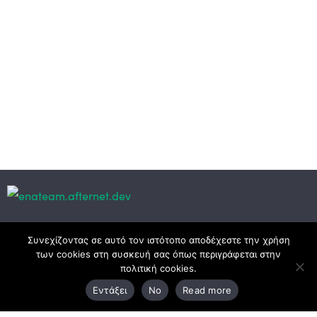
Κεντρικά γραφεία
Συνεχίζοντας σε αυτό τον ιστότοπο αποδέχεστε την χρήση
των cookies στη συσκευή σας όπως περιγράφεται στην
πολιτική cookies.
3ο χλμ. Ε.Ο. Ξάνθης – Καβάλας, 671 00 Ξάνθη
Εντάξει
No
Read more
25410 83370