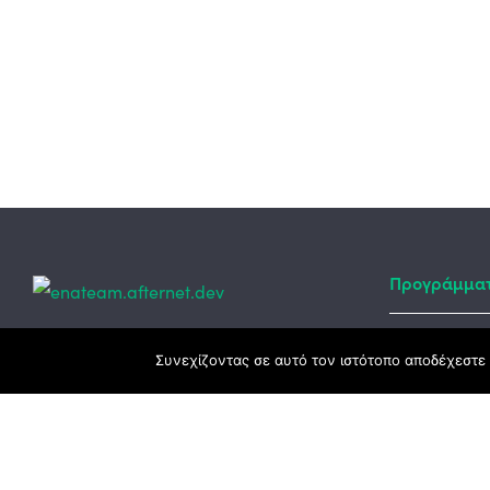
Προγράμμα
Κεντρικά γραφεία
Συνεχίζοντας σε αυτό τον ιστότοπο αποδέχεστε 
Αναπτυξιακό
ΕΣΠΑ
3ο χλμ. Ε.Ο. Ξάνθης – Καβάλας, 671 00
Ταμείο Ανά
Ξάνθη
Πρόγραμμα 
25410 83370