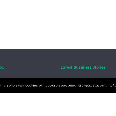
τα
Latest Bussiness Stories
την χρήση των cookies στη συσκευή σας όπως περιγράφεται στην πολιτ
ς Νόμος
καμψης
Αγροτικής Ανάπτυξης