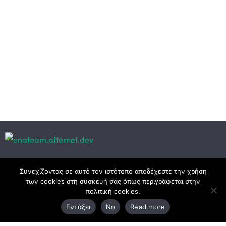
Κεντρικά γραφεία
Συνεχίζοντας σε αυτό τον ιστότοπο αποδέχεστε την χρήση
των cookies στη συσκευή σας όπως περιγράφεται στην
πολιτική cookies.
3ο χλμ. Ε.Ο. Ξάνθης – Καβάλας, 671 00 Ξάνθη
Εντάξει
No
Read more
25410 83370