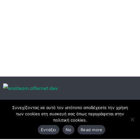
Κεντρικά γραφεία
Συνεχίζοντας σε αυτό τον ιστότοπο αποδέχεστε την χρήση
των cookies στη συσκευή σας όπως περιγράφεται στην
πολιτική cookies.
3ο χλμ. Ε.Ο. Ξάνθης – Καβάλας, 671 00 Ξάνθη
Εντάξει
No
Read more
25410 83370