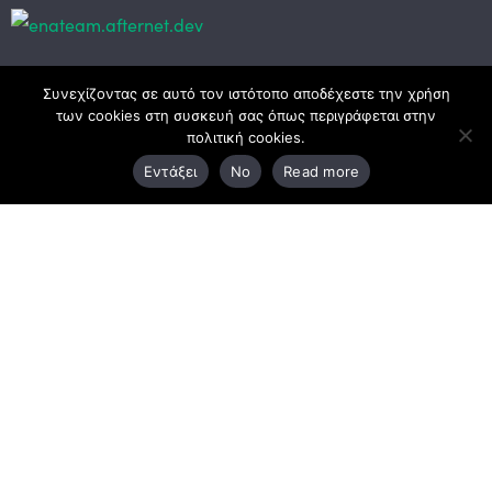
Κεντρικά γραφεία
Συνεχίζοντας σε αυτό τον ιστότοπο αποδέχεστε την χρήση
των cookies στη συσκευή σας όπως περιγράφεται στην
πολιτική cookies.
3ο χλμ. Ε.Ο. Ξάνθης – Καβάλας, 671 00 Ξάνθη
Εντάξει
No
Read more
25410 83370
Υποκατάστημα
Περιμετρική οδός Χρυσούπολης, Βεργίνας 1
642 00, Χρυσούπολη Καβάλας
25910 23900,
25910 23888
Προγράμματα