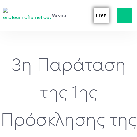
LIVE
3η Παράταση
της 1ης
Πρόσκλησης της