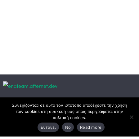
Κεντρικά γραφεία
Συνεχίζοντας σε αυτό τον ιστότοπο αποδέχεστε την χρήση
των cookies στη συσκευή σας όπως περιγράφεται στην
πολιτική cookies.
3ο χλμ. Ε.Ο. Ξάνθης – Καβάλας, 671 00 Ξάνθη
Εντάξει
No
Read more
25410 83370