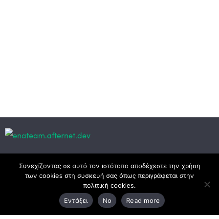
Κεντρικά γραφεία
Συνεχίζοντας σε αυτό τον ιστότοπο αποδέχεστε την χρήση
των cookies στη συσκευή σας όπως περιγράφεται στην
πολιτική cookies.
3ο χλμ. Ε.Ο. Ξάνθης – Καβάλας, 671 00 Ξάνθη
Εντάξει
No
Read more
25410 83370