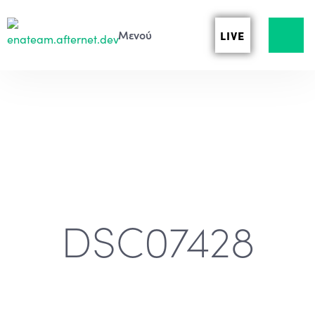
LIVE
DSC07428