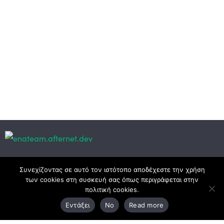
Κεντρικά γραφεία
Συνεχίζοντας σε αυτό τον ιστότοπο αποδέχεστε την χρήση
των cookies στη συσκευή σας όπως περιγράφεται στην
πολιτική cookies.
3ο χλμ. Ε.Ο. Ξάνθης – Καβάλας, 671 00 Ξάνθη
Εντάξει
No
Read more
25410 83370